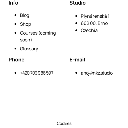
Info
Studio
Blog
Plynárenská 1
602 00, Brno
Shop
Czechia
Courses (coming
soon)
Glossary
Phone
E-mail
+420 703 986 597
ahoj@nkz.studio
Cookies