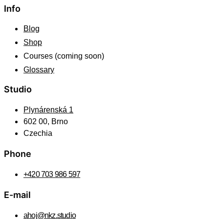
Info
Blog
Shop
Courses (coming soon)
Glossary
Studio
Plynárenská 1
602 00, Brno
Czechia
Phone
+420 703 986 597
E-mail
ahoj@nkz.studio