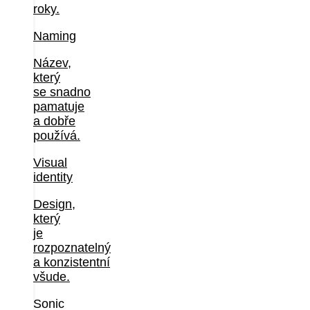
roky.
Naming
Název,
který
se snadno
pamatuje
a dobře
používá.
Visual
identity
Design,
který
je
rozpoznatelný
a konzistentní
všude.
Sonic