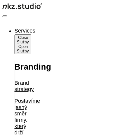
Skip
to
content
Services
Close
Služby
Open
Služby
Branding
Brand
strategy
Postavíme
jasný
směr
firmy,
který
drží