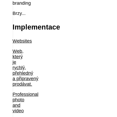
branding
Brzy...
Implementace
Websites
Web,
který
je
rychlý,
přehledný
a připravený
prodávat.
Professional
photo
and
video