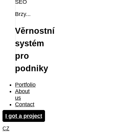
SEO
Brzy...
Věrnostní
systém
pro
podniky
Portfolio
About
us
Contact
I got a project
CZ