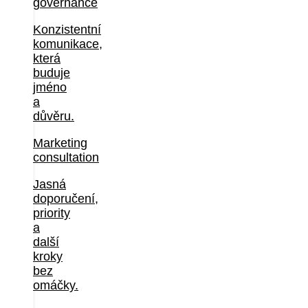
governance
Konzistentní
komunikace,
která
buduje
jméno
a
důvěru.
Marketing
consultation
Jasná
doporučení,
priority
a
další
kroky
bez
omáčky.