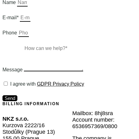
Name
E-mail*
Phone
Message
I agree with
GDPR Privacy Policy
Send
BILLING INFORMATION
Mailbox: 8hj8sra
NKZ s.r.o.
Account number:
Kurzova 2222/16
6536957369/0800
Stodůlky (Prague 13)
155 00 Prague
The company is