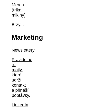
Merch
(trika,
mikiny)
Brzy...
Marketing
Newslettery
Pravidelné
e-
maily,
které
udrží
kontakt
a přináší
poptávky.
LinkedIn