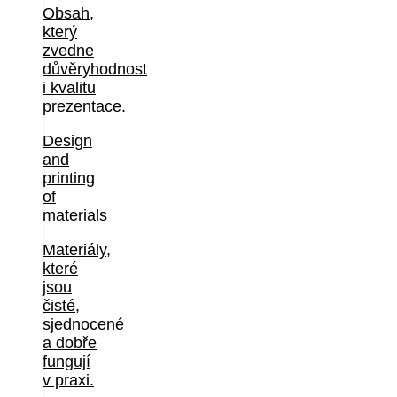
Obsah,
který
zvedne
důvěryhodnost
i kvalitu
prezentace.
Design
and
printing
of
materials
Materiály,
které
jsou
čisté,
sjednocené
a dobře
fungují
v praxi.