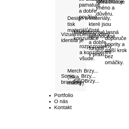
která buduje
prezentace.
pamatuje
jméno a
a dobře
důvěru.
používá.
Design a
Materiály,
tisk
které jsou
materiálů
čisté,
Marketingové
Jasná
Vizuální
Design, který
sjednocené
konzultace
doporučen
identita
je
a dobře
priority a
rozpoznatelný
fungují
další krok
a konzistentní
v praxi.
bez
všude.
omáčky.
Merch
Brzy...
Sonic
Brzy...
(trika,
SEO
Brzy...
branding
mikiny)
Portfolio
O nás
Kontakt