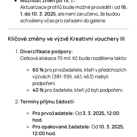
Možnost změn po 15. 1.:
Aktualizace profilů bude možné provádět i od
16.
1. do 10. 3. 2025
, ale není zaručeno, že budou
schváleny včas pro zařazení do galerie.
Klíčové změny ve výzvě Kreativní vouchery III
Diverzifikace podpory:
Celková alokace 70 mil. Kč bude rozdělena takto:
60 %
pro prvožadatele, kteří v předchozích
výzvách (381-395, 461, 463) nebyli
podpořeni.
40 %
pro žadatele, kteří již byli podpořeni.
Termíny příjmu žádostí:
Pro prvožadatele:
Od
3. 3. 2025, 12:00
hod.
Pro opakované žadatele:
Od
10. 3. 2025,
12:00 hod.