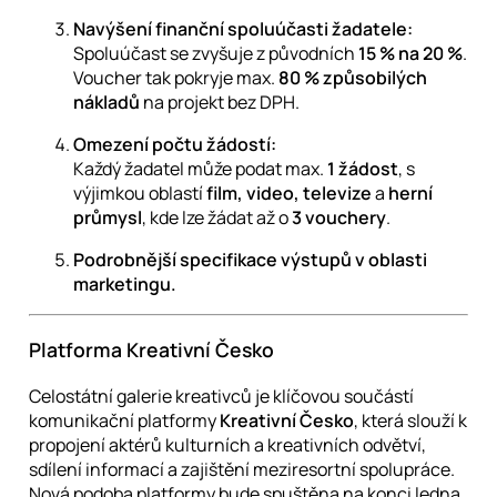
Navýšení finanční spoluúčasti žadatele:
Spoluúčast se zvyšuje z původních
15 % na 20 %
.
Voucher tak pokryje max.
80 % způsobilých
nákladů
na projekt bez DPH.
Omezení počtu žádostí:
Každý žadatel může podat max.
1 žádost
, s
výjimkou oblastí
film, video, televize
a
herní
průmysl
, kde lze žádat až o
3 vouchery
.
Podrobnější specifikace výstupů v oblasti
marketingu.
Platforma Kreativní Česko
Celostátní galerie kreativců je klíčovou součástí
komunikační platformy
Kreativní Česko
, která slouží k
propojení aktérů kulturních a kreativních odvětví,
sdílení informací a zajištění meziresortní spolupráce.
Nová podoba platformy bude spuštěna na konci ledna