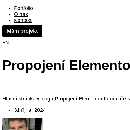
Portfolio
O nás
Kontakt
Mám projekt
EN
Propojení Elemento
Hlavní stránka
•
blog
•
Propojení Elementor formuláře 
31 října, 2024