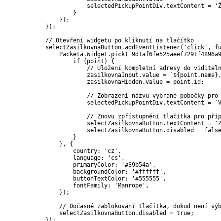
                        selectedPickupPointDiv
.
textContent 
=
'
}
}
)
;
}
)
;
// Otevření widgetu po kliknutí na tlačítko
            selectZasilkovnaButton
.
addEventListener
(
'click'
,
f
                Packeta
.
Widget
.
pick
(
'9d1af6fe525aeef7291f4896a
if
(
point
)
{
// Uložení kompletní adresy do viditel
                        zasilkovnaInput
.
value 
=
`
${
point
.
name
}
                        zasilkovnaHidden
.
value 
=
 point
.
id
;
// Zobrazení názvu vybrané pobočky pro
                        selectedPickupPointDiv
.
textContent 
=
`
// Znovu zpřístupnění tlačítka pro pří
                        selectZasilkovnaButton
.
textContent 
=
'
                        selectZasilkovnaButton
.
disabled 
=
fals
}
}
,
{
                    country
:
'cz'
,
                    language
:
'cs'
,
                    primaryColor
:
'#39b54a'
,
                    backgroundColor
:
'#ffffff'
,
                    buttonTextColor
:
'#555555'
,
                    fontFamily
:
'Manrope'
,
}
)
;
// Dočasné zablokování tlačítka, dokud není vý
                selectZasilkovnaButton
.
disabled 
=
true
;
}
)
;