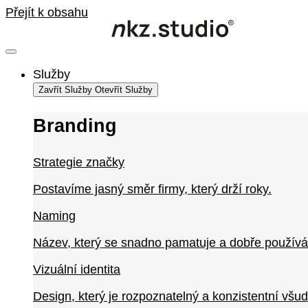
Přejít k obsahu
Služby
Zavřít Služby
Otevřít Služby
Branding
Strategie značky
Postavíme jasný směr firmy, který drží roky.
Naming
Název, který se snadno pamatuje a dobře používá
Vizuální identita
Design, který je rozpoznatelný a konzistentní všud