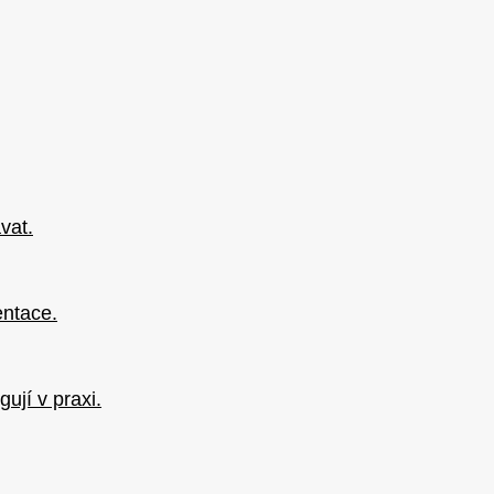
vat.
entace.
ují v praxi.