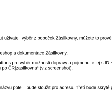
uživateli výběr z poboček Zásilkovny, můžete to provést
leshop
a
dokumentace Zásilkovny
.
buttons pro výběr možnosti dopravy a pojmenujte jej s ID
 po ČR|zasilkovna“ (viz screenshot).
názvu pole – bude sloužit pro adresu. Třetí bude skryté 