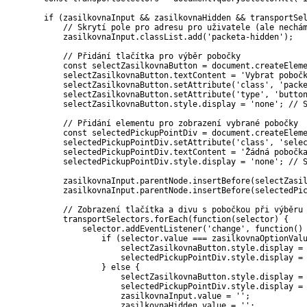
if
(
zasilkovnaInput 
&&
 zasilkovnaHidden 
&&
 transportSe
// Skrytí pole pro adresu pro uživatele (ale nechá
            zasilkovnaInput
.
classList
.
add
(
'packeta-hidden'
)
;
// Přidání tlačítka pro výběr pobočky
const
 selectZasilkovnaButton 
=
 document
.
createElem
            selectZasilkovnaButton
.
textContent 
=
'Vybrat poboč
            selectZasilkovnaButton
.
setAttribute
(
'class'
,
'pack
            selectZasilkovnaButton
.
setAttribute
(
'type'
,
'butto
            selectZasilkovnaButton
.
style
.
display 
=
'none'
;
// 
// Přidání elementu pro zobrazení vybrané pobočky
const
 selectedPickupPointDiv 
=
 document
.
createElem
            selectedPickupPointDiv
.
setAttribute
(
'class'
,
'sele
            selectedPickupPointDiv
.
textContent 
=
'Žádná pobočk
            selectedPickupPointDiv
.
style
.
display 
=
'none'
;
// 
            zasilkovnaInput
.
parentNode
.
insertBefore
(
selectZasi
            zasilkovnaInput
.
parentNode
.
insertBefore
(
selectedPi
// Zobrazení tlačítka a divu s pobočkou při výběru
            transportSelectors
.
forEach
(
function
(
selector
)
{
                selector
.
addEventListener
(
'change'
,
function
(
)
if
(
selector
.
value 
===
 zasilkovnaOptionVal
                        selectZasilkovnaButton
.
style
.
display 
=
                        selectedPickupPointDiv
.
style
.
display 
=
}
else
{
                        selectZasilkovnaButton
.
style
.
display 
=
                        selectedPickupPointDiv
.
style
.
display 
=
                        zasilkovnaInput
.
value 
=
''
;
                        zasilkovnaHidden
.
value 
=
''
;