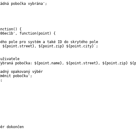
Žádná pobočka vybrána'
;
unction
(
)
{
986ec1b'
,
function
(
point
)
{
ného pole pro systém a také ID do skrytého pole
, 
${
point
.
street
}
, 
${
point
.
zip
}
${
point
.
city
}
`
;
 uživatele
Vybraná pobočka: 
${
point
.
name
}
, 
${
point
.
street
}
, 
${
point
.
zip
}
${
padný opakovaný výběr
Změnit pobočku'
;
e
;
běr dokončen