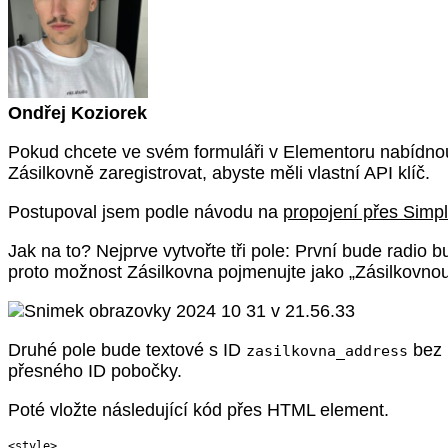
Ondřej Koziorek
Pokud chcete ve svém formuláři v Elementoru nabídnout 
Zásilkovně zaregistrovat, abyste měli vlastní API klíč.
Postupoval jsem podle návodu na
propojení přes Simp
Jak na to? Nejprve vytvořte tři pole: První bude radio 
proto možnost Zásilkovna pojmenujte jako „Zásilkovnou
Druhé pole bude textové s ID
bez 
zasilkovna_address
přesného ID pobočky.
Poté vložte následující kód přes HTML element.
<
style
>