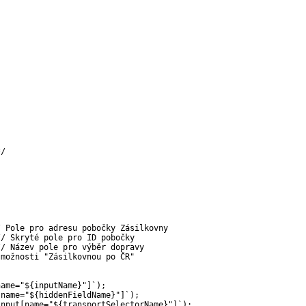
*/
/ Pole pro adresu pobočky Zásilkovny
// Skryté pole pro ID pobočky
// Název pole pro výběr dopravy
 možnosti "Zásilkovnou po ČR"
name="
${
inputName
}
"]
`
)
;
[name="
${
hiddenFieldName
}
"]
`
)
;
input[name="
${
transportSelectorName
}
"]
`
)
;