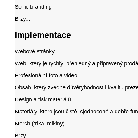
Sonic branding
Brzy...
Implementace
Webové stránky
Web, který je rychlý, přehledný a připravený prodá
Profesionální foto a video
Obsah, který zvedne důvěryhodnost i kvalitu prez
Design a tisk materiálů
Materiály, které jsou čisté, sjednocené a dobře fung
Merch (trika, mikiny)
Brzy...