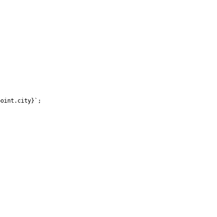
point
.
city
}
`
;