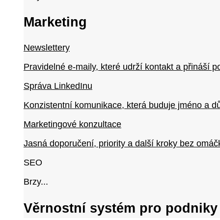
Marketing
Newslettery
Pravidelné e-maily, které udrží kontakt a přináší p
Správa LinkedInu
Konzistentní komunikace, která buduje jméno a d
Marketingové konzultace
Jasná doporučení, priority a další kroky bez omáč
SEO
Brzy...
Věrnostní systém pro podniky