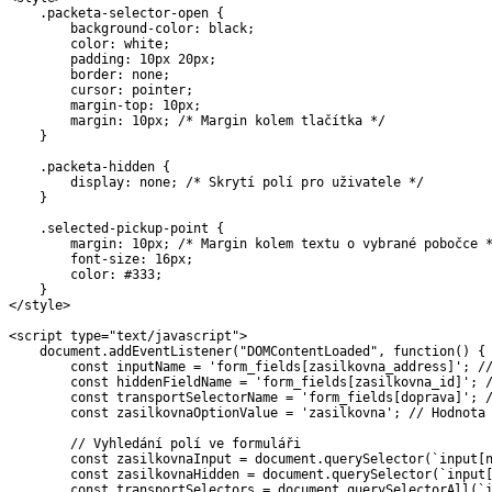
.
packeta
-
selector
-
open 
{
        background
-
color
:
 black
;
        color
:
 white
;
        padding
:
10
px 
20
px
;
        border
:
 none
;
        cursor
:
 pointer
;
        margin
-
top
:
10
px
;
        margin
:
10
px
;
/* Margin kolem tlačítka */
}
.
packeta
-
hidden 
{
        display
:
 none
;
/* Skrytí polí pro uživatele */
}
.
selected
-
pickup
-
point 
{
        margin
:
10
px
;
/* Margin kolem textu o vybrané pobočce 
        font
-
size
:
16
px
;
        color
:
 #
333
;
}
<
/
style
>
<
script type
=
"text/javascript"
>
    document
.
addEventListener
(
"DOMContentLoaded"
,
function
(
)
{
const
 inputName 
=
'form_fields[zasilkovna_address]'
;
/
const
 hiddenFieldName 
=
'form_fields[zasilkovna_id]'
;
const
 transportSelectorName 
=
'form_fields[doprava]'
;
const
 zasilkovnaOptionValue 
=
'zasilkovna'
;
// Hodnota
// Vyhledání polí ve formuláři
const
 zasilkovnaInput 
=
 document
.
querySelector
(
`
input[
const
 zasilkovnaHidden 
=
 document
.
querySelector
(
`
input
const
 transportSelectors 
=
 document
.
querySelectorAll
(
`