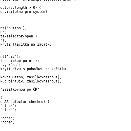
lectors
.
length 
>
0
)
{
me viditelné pro systém)
ent
(
'button'
)
;
ku'
;
eta-selector-open'
)
;
n'
)
;
Skrytí tlačítka na začátku
ent
(
'div'
)
;
cted-pickup-point'
)
;
a vybrána'
;
Skrytí divu s pobočkou na začátku
lkovnaButton
,
 zasilkovnaInput
)
;
ckupPointDiv
,
 zasilkovnaInput
)
;
 "Zásilkovnou po ČR"
{
ue 
&&
 selector
.
checked
)
{
'block'
;
'block'
;
'none'
;
'none'
;